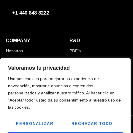
+1 440 848 8222
COMPANY
R&D
Nosotros
PDF’s
Contacto
Documents técnics
Valoramos tu privacidad
Fes-te client
Certificaciones ISO
Usamos cookies para mejorar su experiencia de
MEDIA
CAREERS
navegación, mostrarle anuncios o contenidos
personalizados y analizar nuestro tráfico. Al hacer clic en
Video & Imatges
“Aceptar todo” usted da su consentimiento a nuestro uso de
las cookies.
PERSONALIZAR
RECHAZAR TODO