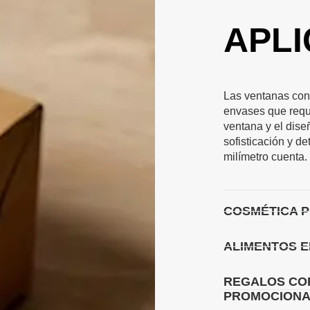
APL
Las ventanas con
envases que requi
ventana y el dise
sofisticación y d
milímetro cuenta.
COSMÉTICA 
ALIMENTOS 
REGALOS CO
PROMOCIONA