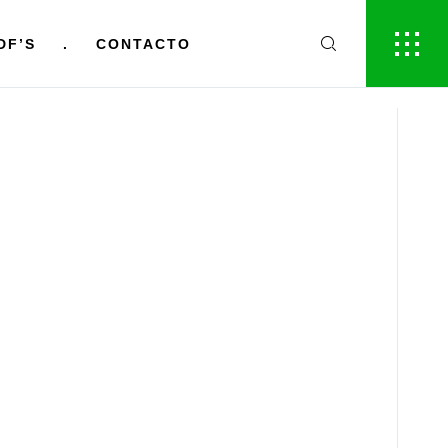
DF’S
.
CONTACTO